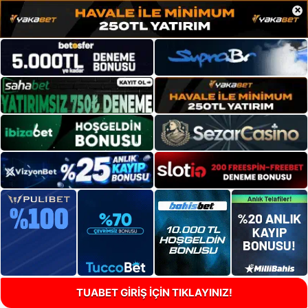
×
TUABET GİRİŞ İÇİN TIKLAYINIZ!