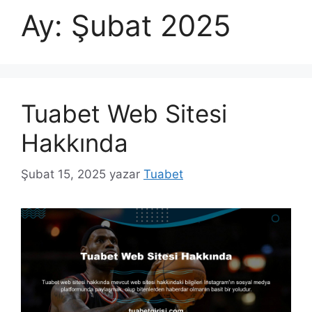
Ay:
Şubat 2025
Tuabet Web Sitesi
Hakkında
Şubat 15, 2025
yazar
Tuabet