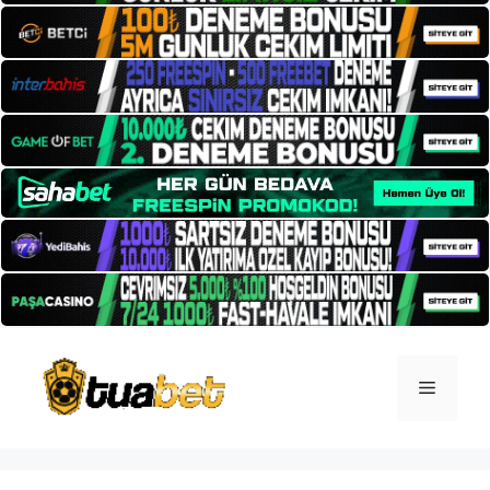
İçeriğe
atla
Menü