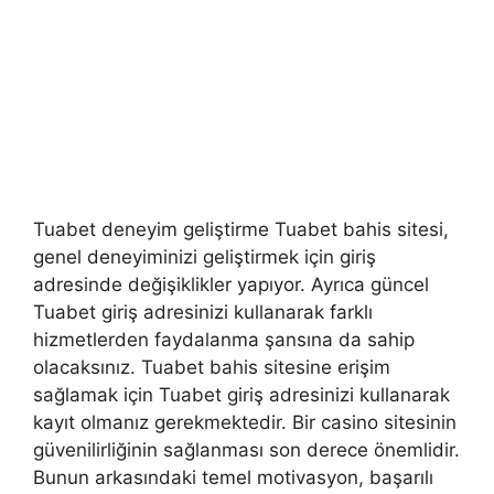
Tuabet deneyim geliştirme Tuabet bahis sitesi,
genel deneyiminizi geliştirmek için giriş
adresinde değişiklikler yapıyor. Ayrıca güncel
Tuabet giriş adresinizi kullanarak farklı
hizmetlerden faydalanma şansına da sahip
olacaksınız. Tuabet bahis sitesine erişim
sağlamak için Tuabet giriş adresinizi kullanarak
kayıt olmanız gerekmektedir. Bir casino sitesinin
güvenilirliğinin sağlanması son derece önemlidir.
Bunun arkasındaki temel motivasyon, başarılı