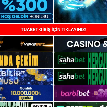
TUABET GİRİŞ İÇİN TIKLAYINIZ!