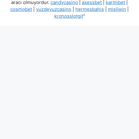
aracı olmuyordur.
candycasino
|
axessbet
|
karmibet
|
cosmobet
|
yuzdeyuzcasino
|
hermesbahis
|
misliwin
|
kronosslotgit
"