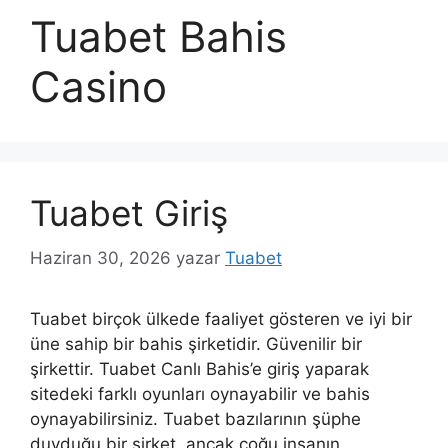
Tuabet Bahis
Casino
Tuabet Giriş
Haziran 30, 2026
yazar
Tuabet
Tuabet birçok ülkede faaliyet gösteren ve iyi bir
üne sahip bir bahis şirketidir. Güvenilir bir
şirkettir. Tuabet Canlı Bahis’e giriş yaparak
sitedeki farklı oyunları oynayabilir ve bahis
oynayabilirsiniz. Tuabet bazılarının şüphe
duyduğu bir şirket, ancak çoğu insanın