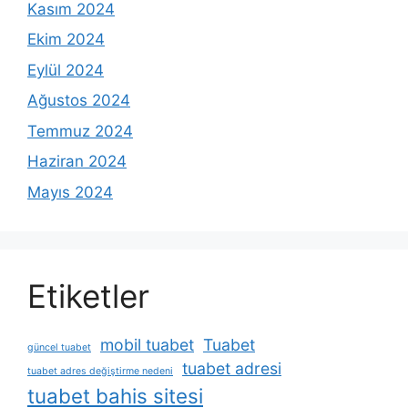
Kasım 2024
Ekim 2024
Eylül 2024
Ağustos 2024
Temmuz 2024
Haziran 2024
Mayıs 2024
Etiketler
mobil tuabet
Tuabet
güncel tuabet
tuabet adresi
tuabet adres değiştirme nedeni
tuabet bahis sitesi