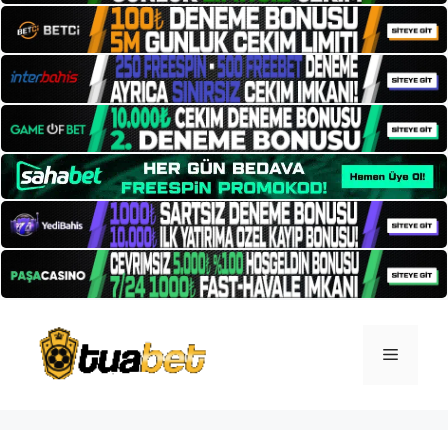
İçeriğe
atla
Menü