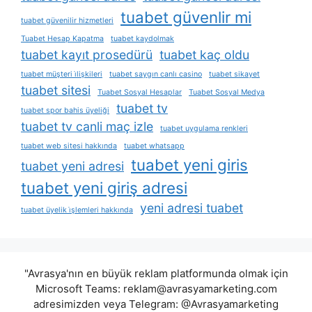
tuabet güvenlir mi
tuabet güvenilir hizmetleri
Tuabet Hesap Kapatma
tuabet kaydolmak
tuabet kayıt prosedürü
tuabet kaç oldu
tuabet müşteri i̇lişkileri
tuabet saygın canlı casino
tuabet sikayet
tuabet sitesi
Tuabet Sosyal Hesaplar
Tuabet Sosyal Medya
tuabet tv
tuabet spor bahis üyeliği
tuabet tv canli maç izle
tuabet uygulama renkleri
tuabet web sitesi hakkında
tuabet whatsapp
tuabet yeni giris
tuabet yeni adresi
tuabet yeni giriş adresi
yeni adresi tuabet
tuabet üyelik i̇şlemleri hakkında
"Avrasya'nın en büyük reklam platformunda olmak için
Microsoft Teams:
reklam@avrasyamarketing.com
adresimizden veya Telegram: @Avrasyamarketing