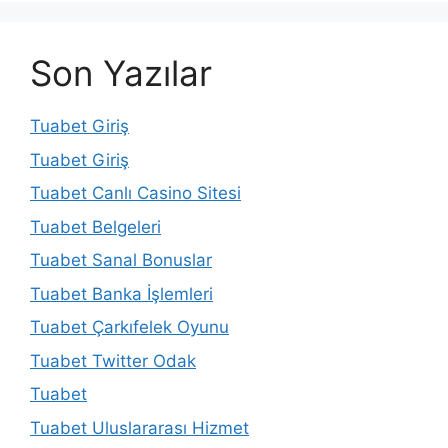
Son Yazılar
Tuabet Giriş
Tuabet Giriş
Tuabet Canlı Casino Sitesi
Tuabet Belgeleri
Tuabet Sanal Bonuslar
Tuabet Banka İşlemleri
Tuabet Çarkıfelek Oyunu
Tuabet Twitter Odak
Tuabet
Tuabet Uluslararası Hizmet