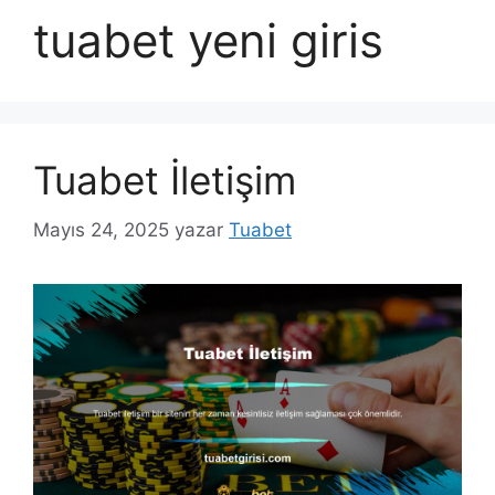
tuabet yeni giris
Tuabet İletişim
Mayıs 24, 2025
yazar
Tuabet