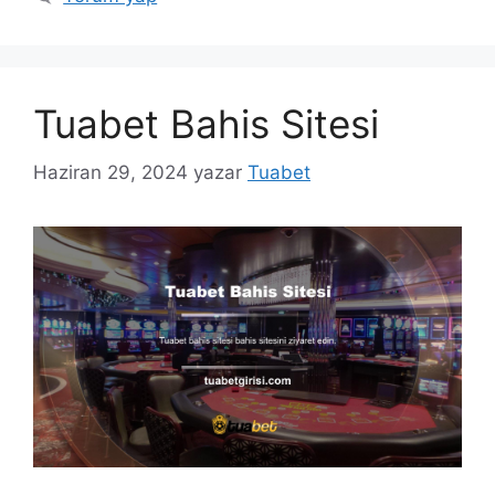
Tuabet Bahis Sitesi
Haziran 29, 2024
yazar
Tuabet