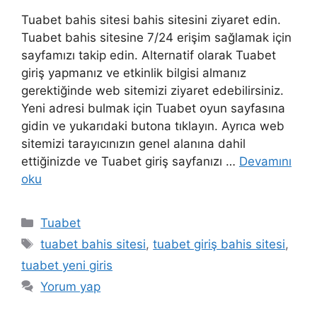
Tuabet bahis sitesi bahis sitesini ziyaret edin.
Tuabet bahis sitesine 7/24 erişim sağlamak için
sayfamızı takip edin. Alternatif olarak Tuabet
giriş yapmanız ve etkinlik bilgisi almanız
gerektiğinde web sitemizi ziyaret edebilirsiniz.
Yeni adresi bulmak için Tuabet oyun sayfasına
gidin ve yukarıdaki butona tıklayın. Ayrıca web
sitemizi tarayıcınızın genel alanına dahil
ettiğinizde ve Tuabet giriş sayfanızı …
Devamını
oku
Kategoriler
Tuabet
Etiketler
tuabet bahis sitesi
,
tuabet giriş bahis sitesi
,
tuabet yeni giris
Yorum yap