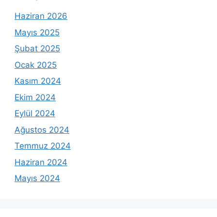
Haziran 2026
Mayıs 2025
Şubat 2025
Ocak 2025
Kasım 2024
Ekim 2024
Eylül 2024
Ağustos 2024
Temmuz 2024
Haziran 2024
Mayıs 2024