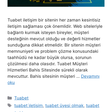
Tuabet iletişim bir sitenin her zaman kesintisiz
iletişim sağlaması çok önemlidir. Web siteleriyle
bağlantı kurmak isteyen bireyler, müşteri
desteğinin mevcut olduğu ve değerli hizmetler
sunduğuna dikkat etmelidir. Bir sitenin müşteri
memnuniyeti ve problem çözme konusundaki
taahhüdü ne kadar büyük olursa, sorunun
çözülmesi daha olasıdır. Tuabet Müşteri
Hizmetleri Bahis Sitesinde sürekli olarak
mevcuttur. Bahis sitesinin müşteri …
Devamını
oku
Kategoriler
Tuabet
Etiketler
tuabet i̇letişim
,
tuabet üyesi olmak
,
tuabet