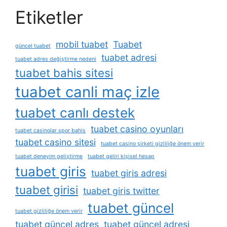
Etiketler
mobil tuabet
Tuabet
güncel tuabet
tuabet adresi
tuabet adres değiştirme nedeni
tuabet bahis sitesi
tuabet canli maç izle
tuabet canlı destek
tuabet casino oyunları
tuabet casinolar spor bahis
tuabet casino sitesi
tuabet casino şirketi gizliliğe önem verir
tuabet deneyim geliştirme
tuabet geliri kişisel hesap
tuabet giris
tuabet giris adresi
tuabet girisi
tuabet giris twitter
tuabet güncel
tuabet gizliliğe önem verir
tuabet güncel adres
tuabet güncel adresi