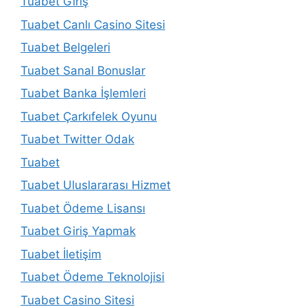
Tuabet Giriş
Tuabet Canlı Casino Sitesi
Tuabet Belgeleri
Tuabet Sanal Bonuslar
Tuabet Banka İşlemleri
Tuabet Çarkıfelek Oyunu
Tuabet Twitter Odak
Tuabet
Tuabet Uluslararası Hizmet
Tuabet Ödeme Lisansı
Tuabet Giriş Yapmak
Tuabet İletişim
Tuabet Ödeme Teknolojisi
Tuabet Casino Sitesi