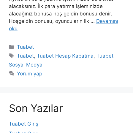
alacaksınız. İlk para yatırma işleminizde
alacağınız bonusa hoş geldin bonusu denir.
Hoşgeldin bonusu, oyuncuların ilk …
Devamını
oku
Kategoriler
Tuabet
Etiketler
Tuabet
,
Tuabet Hesap Kapatma
,
Tuabet
Sosyal Medya
Yorum yap
Son Yazılar
Tuabet Giriş