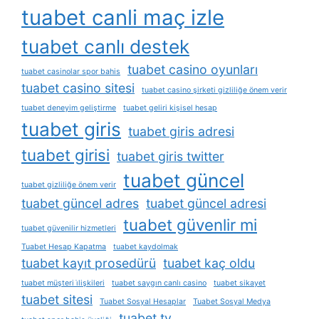
tuabet canli maç izle
tuabet canlı destek
tuabet casino oyunları
tuabet casinolar spor bahis
tuabet casino sitesi
tuabet casino şirketi gizliliğe önem verir
tuabet deneyim geliştirme
tuabet geliri kişisel hesap
tuabet giris
tuabet giris adresi
tuabet girisi
tuabet giris twitter
tuabet güncel
tuabet gizliliğe önem verir
tuabet güncel adres
tuabet güncel adresi
tuabet güvenlir mi
tuabet güvenilir hizmetleri
Tuabet Hesap Kapatma
tuabet kaydolmak
tuabet kayıt prosedürü
tuabet kaç oldu
tuabet müşteri i̇lişkileri
tuabet saygın canlı casino
tuabet sikayet
tuabet sitesi
Tuabet Sosyal Hesaplar
Tuabet Sosyal Medya
tuabet tv