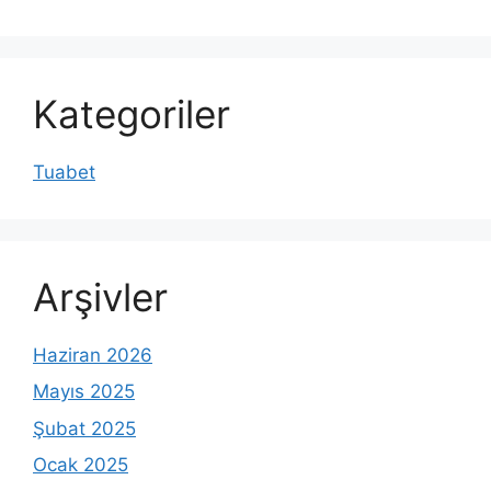
Kategoriler
Tuabet
Arşivler
Haziran 2026
Mayıs 2025
Şubat 2025
Ocak 2025