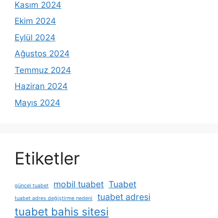
Kasım 2024
Ekim 2024
Eylül 2024
Ağustos 2024
Temmuz 2024
Haziran 2024
Mayıs 2024
Etiketler
mobil tuabet
Tuabet
güncel tuabet
tuabet adresi
tuabet adres değiştirme nedeni
tuabet bahis sitesi