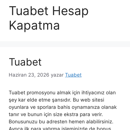
Tuabet Hesap
Kapatma
Tuabet
Haziran 23, 2026
yazar
Tuabet
Tuabet promosyonu almak için ihtiyacınız olan
şey kar elde etme şansıdır. Bu web sitesi
oyunlara ve sporlara bahis oynamanıza olanak
tanır ve bunun için size ekstra para verir.
Bonusunuzu bu adresten hemen alabilirsiniz.
Ayrıca ilk para yatırma işleminizde de bonus