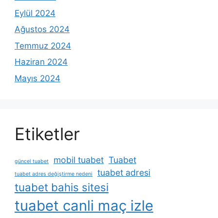
Eylül 2024
Ağustos 2024
Temmuz 2024
Haziran 2024
Mayıs 2024
Etiketler
mobil tuabet
Tuabet
güncel tuabet
tuabet adresi
tuabet adres değiştirme nedeni
tuabet bahis sitesi
tuabet canli maç izle