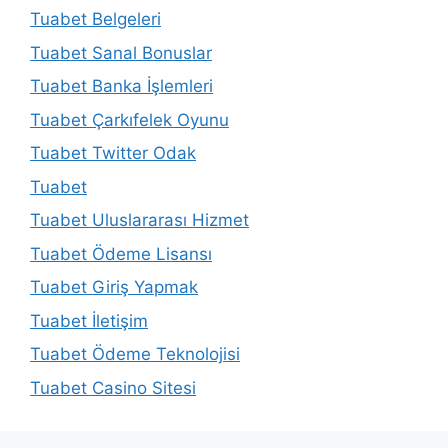
Tuabet Belgeleri
Tuabet Sanal Bonuslar
Tuabet Banka İşlemleri
Tuabet Çarkıfelek Oyunu
Tuabet Twitter Odak
Tuabet
Tuabet Uluslararası Hizmet
Tuabet Ödeme Lisansı
Tuabet Giriş Yapmak
Tuabet İletişim
Tuabet Ödeme Teknolojisi
Tuabet Casino Sitesi