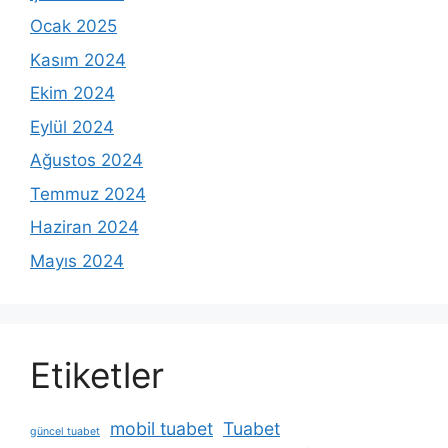
Ocak 2025
Kasım 2024
Ekim 2024
Eylül 2024
Ağustos 2024
Temmuz 2024
Haziran 2024
Mayıs 2024
Etiketler
mobil tuabet
Tuabet
güncel tuabet