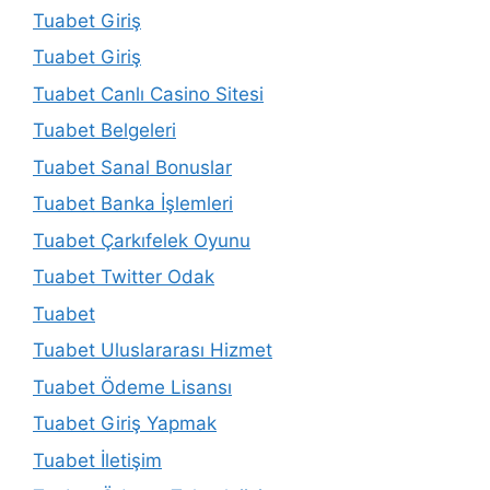
Tuabet Giriş
Tuabet Giriş
Tuabet Canlı Casino Sitesi
Tuabet Belgeleri
Tuabet Sanal Bonuslar
Tuabet Banka İşlemleri
Tuabet Çarkıfelek Oyunu
Tuabet Twitter Odak
Tuabet
Tuabet Uluslararası Hizmet
Tuabet Ödeme Lisansı
Tuabet Giriş Yapmak
Tuabet İletişim