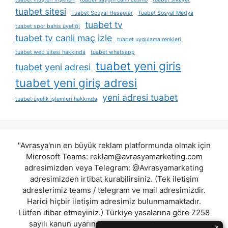
tuabet sitesi
Tuabet Sosyal Hesaplar
Tuabet Sosyal Medya
tuabet tv
tuabet spor bahis üyeliği
tuabet tv canli maç izle
tuabet uygulama renkleri
tuabet web sitesi hakkında
tuabet whatsapp
tuabet yeni giris
tuabet yeni adresi
tuabet yeni giriş adresi
yeni adresi tuabet
tuabet üyelik i̇şlemleri hakkında
"Avrasya'nın en büyük reklam platformunda olmak için
Microsoft Teams:
reklam@avrasyamarketing.com
adresimizden veya Telegram: @Avrasyamarketing
adresimizden irtibat kurabilirsiniz. (Tek iletişim
adreslerimiz teams / telegram ve mail adresimizdir.
Harici hiçbir iletişim adresimiz bulunmamaktadır.
Lütfen itibar etmeyiniz.) Türkiye yasalarına göre 7258
sayılı kanun uyarınca yasa dışı bahis oynamanın