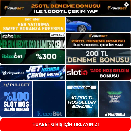
×
TUABET GİRİŞ İÇİN TIKLAYINIZ!