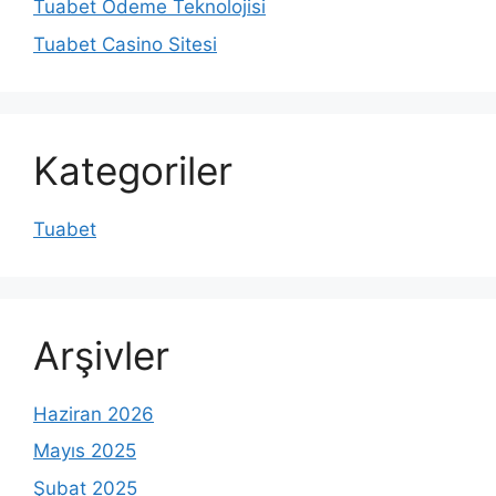
Tuabet Ödeme Teknolojisi
Tuabet Casino Sitesi
Kategoriler
Tuabet
Arşivler
Haziran 2026
Mayıs 2025
Şubat 2025