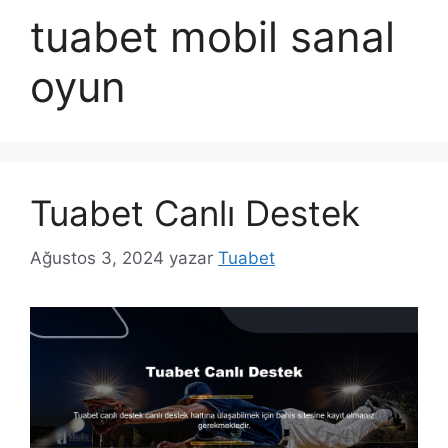
tuabet mobil sanal
oyun
Tuabet Canlı Destek
Ağustos 3, 2024
yazar
Tuabet