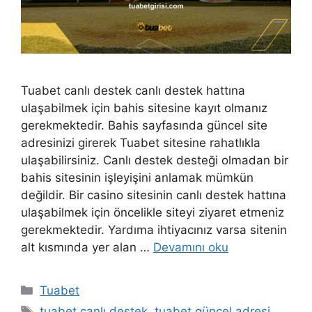
Tuabet canlı destek canlı destek hattına
ulaşabilmek için bahis sitesine kayıt olmanız
gerekmektedir. Bahis sayfasında güncel site
adresinizi girerek Tuabet sitesine rahatlıkla
ulaşabilirsiniz. Canlı destek desteği olmadan bir
bahis sitesinin işleyişini anlamak mümkün
değildir. Bir casino sitesinin canlı destek hattına
ulaşabilmek için öncelikle siteyi ziyaret etmeniz
gerekmektedir. Yardıma ihtiyacınız varsa sitenin
alt kısmında yer alan …
Devamını oku
Kategoriler
Tuabet
Etiketler
tuabet canlı destek
,
tuabet güncel adresi
,